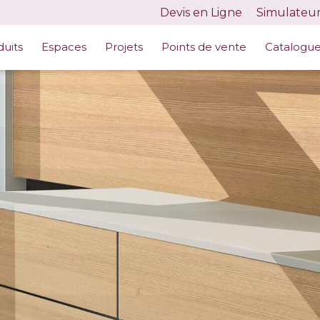
Devis en Ligne
Simulateu
DUITS
/
ARDOISE MUSTANG
duits
Espaces
Projets
Points de vente
Catalogu