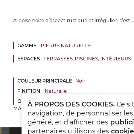
Ardoise noire d’aspect rustique et irrégulier, c’es
GAMME:
PIERRE NATURELLE
ESPACES
TERRASSES
,
PISCINES
,
INTÉRIEURS
COULEUR PRINCIPALE
Noir
FINITION:
Naturelle
OPTIONS
DALLAGES (rives sciées), PAVÉS (rives s
À PROPOS DES COOKIES.
Ce si
MARGELLES (rives sciées - chant vu nez droit chan
navigation, de personnaliser les
généré, et d'afficher des
public
partenaires utilisons des
cookie