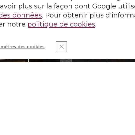
savoir plus sur la façon dont Google util
é des données
. Pour obtenir plus d'informa
Aimez-vous le produit?
ter notre
politique de cookies
.
otre devis dès aujourd’hui dans no
Fermer la bannière des cookies G
amètres des cookies
FAITES VOTRE DEVIS
OMPLÈTE