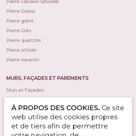
Pierre calcaire naturelle
Pierre Gneiss
Pierre granit
Pierre Grès
Pierre quartzite
Pierre schiste
Pierre travertin
MURS, FAÇADES ET PAREMENTS
Murs et Façades
Parement Quartzite
À PROPOS DES COOKIES.
Ce site
Parement en Granit
web utilise des cookies propres
Parement en Ardoise
et de tiers afin de permettre
Parement en Pierre Calcaire
votre navigation, de