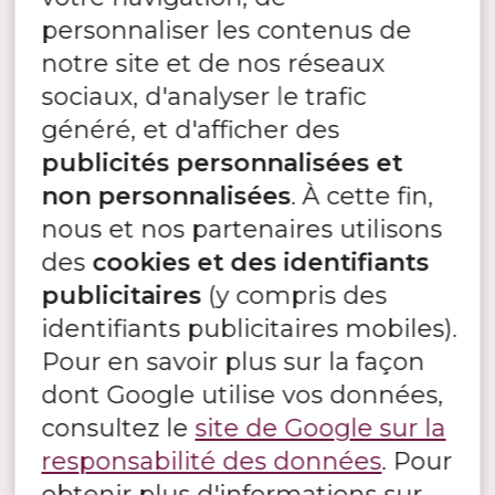
Bardage en pierre
personnaliser les contenus de
notre site et de nos réseaux
AMÉNAGEMENT INTÉRIEUR EN PIERRE
sociaux, d'analyser le trafic
Parement Pierre Intérieure
généré, et d'afficher des
Pierre pour salle de bain
publicités personnalisées et
Cheminée en pierre
non personnalisées
. À cette fin,
nous et nos partenaires utilisons
Mur pierre intérieur
des
cookies et des identifiants
Carrelage intérieur en pierre naturelle
publicitaires
(y compris des
identifiants publicitaires mobiles).
AMÉNAGEMENT EXTÉRIEUR EN PIERRE
Pour en savoir plus sur la façon
Terrasse en pierre naturelle
dont Google utilise vos données,
Dallage extérieur en pierre
consultez le
site de Google sur la
Piscines
responsabilité des données
. Pour
Margelle pour piscine en pierre naturelle
obtenir plus d'informations sur