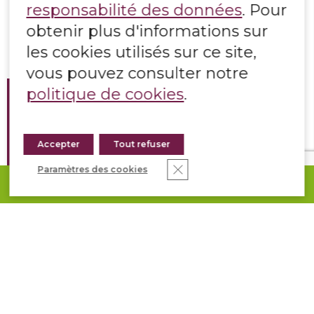
responsabilité des données
. Pour
obtenir plus d'informations sur
les cookies utilisés sur ce site,
vous pouvez consulter notre
politique de cookies
.
Lieu
/ Loire-Atlantique
Anné
/ 2021
Design
/ MOUCHET PAYSAGE
Accepter
Tout refuser
Fermer la bannière des co
Paramètres des cookies
Produit
/ Ardoise Fuji
DEMANDEZ VOTRE DEVIS