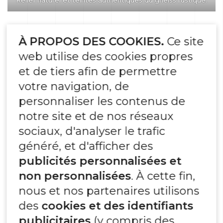
Dans une façade non ventilée,
la pierre naturelle
À PROPOS DES COOKIES.
Ce site
est directement collée sur le support à l’aide d’un
mortier-colle spécifique
. Cette technique est plus
web utilise des cookies propres
simple, mais exige une grande précision dans la
et de tiers afin de permettre
mise en œuvre pour garantir la longévité du
votre navigation, de
parement.
personnaliser les contenus de
Conditions de pose :
notre site et de nos réseaux
sociaux, d'analyser le trafic
Support plan, propre, sec, stable et
généré, et d'afficher des
résistant à l’humidité
publicités personnalisées et
Utilisation d’un mortier-colle C2S1
(déformable, temps ouvert prolongé)
non personnalisées
. À cette fin,
Double encollage (mur + dos de la
nous et nos partenaires utilisons
pierre)
des
cookies et des identifiants
Réalisation de joints de dilatation pour
publicitaires
(y compris des
absorber les mouvements naturels de