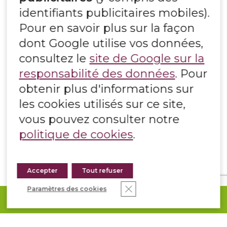
la pierre et du support (variations
identifiants publicitaires mobiles).
thermiques, humidité, etc.)
Pour en savoir plus sur la façon
Ancrage mécanique recommandé pour
dont Google utilise vos données,
les pierres lourdes ou en hauteur
consultez le
site de Google sur la
Avantages :
responsabilité des données
. Pour
obtenir plus d'informations sur
Installation plus économique que la
les cookies utilisés sur ce site,
façade ventilée
vous pouvez consulter notre
Pose directe sans structure secondaire
Adaptée aux petites surfaces
politique de cookies
.
Inconvénients :
Accepter
Tout refuser
Durée de vie plus limitée et matériaux
Fermer la bannière des co
Paramètres des cookies
difficiles à réutiliser en raison de la pose
DEMANDEZ VOTRE DEVIS
collée
Moins performante sur le plan