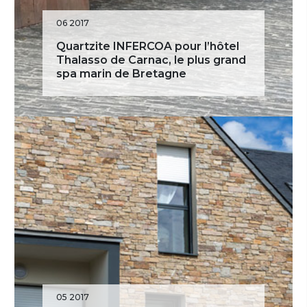
Décoration
Façade
Maison
06 2017
Nordique
Panneau En Pierre Naturelle
Quartzite INFERCOA pour l’hôtel
STONEPANEL
STONEPANEL NORDIC
Thalasso de Carnac, le plus grand
spa marin de Bretagne
Style Scandinave
05 2017