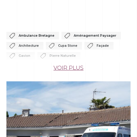
Ambulance Bretagne
Aménagement Paysager
Architecture
Cupa Stone
Façade
Gavion
Pierre Naturelle
Aménagement Paysager
Bretagne
VOIR PLUS
Dallage
Hotel Thalasso Carnac
INFERCOA
Jardín
Jardins À Thémes
Pierre Naturelle
Quartzite
Sol
Architecture
Contemporain
Façade
Habitat
Habitat Durable
Pierre Naturelle
Rothéneuf
Stonepanel Sylvestre
Coin Lecture
Décoration
DIY