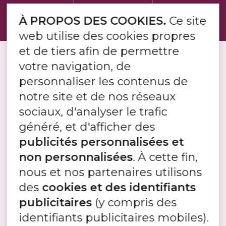
CONTACT
À PROPOS DES COOKIES.
Ce site
web utilise des cookies propres
et de tiers afin de permettre
votre navigation, de
personnaliser les contenus de
NOS PIERRES NATURELLES
notre site et de nos réseaux
Pierre Naturelle
sociaux, d'analyser le trafic
Ardoise naturelle
généré, et d'afficher des
Pierre calcaire naturelle
publicités personnalisées et
Pierre Gneiss
non personnalisées
. À cette fin,
Pierre granit
nous et nos partenaires utilisons
Pierre Grès
des
cookies et des identifiants
Pierre quartzite
publicitaires
(y compris des
identifiants publicitaires mobiles).
Pierre schiste