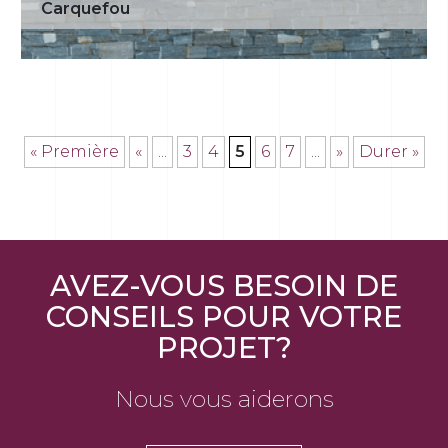
Carquefou
« Première
«
...
3
4
5
6
7
...
»
Durer »
AVEZ-VOUS BESOIN DE
CONSEILS POUR VOTRE
PROJET?
Nous vous aiderons