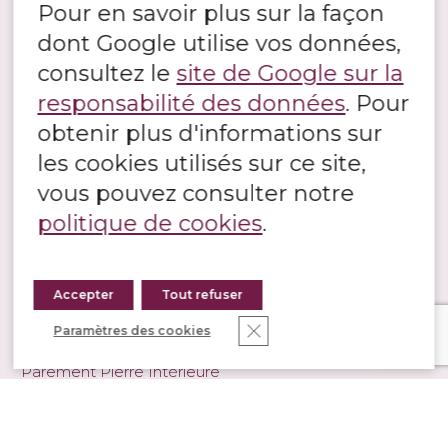
Pour en savoir plus sur la façon
Pierre travertin
dont Google utilise vos données,
consultez le
site de Google sur la
MURS, FAÇADES ET PAREMENTS
responsabilité des données
. Pour
Murs et Façades
obtenir plus d'informations sur
Parement Quartzite
les cookies utilisés sur ce site,
Parement en Granit
vous pouvez consulter notre
Parement en Ardoise
politique de cookies
.
Parement en Pierre Calcaire
Bardage en pierre
Accepter
Tout refuser
Fermer la bannière des co
Paramètres des cookies
AMÉNAGEMENT INTÉRIEUR EN PIERRE
Parement Pierre Intérieure
Pierre pour salle de bain
Cheminée en pierre